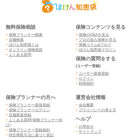
無料保険相談
保険コンテンツを見る
>
保険プランナー検索
>
保険のQ&Aを見る
>
店舗検索
>
プロの加入保険を見る
>
ほけん知恵袋とは
>
保険コラム&ブログ
>
オンライン保険相談
>
ほけん知恵袋マガジン
>
よくある質問
保険の質問をする
(ユーザー登録)
>
ユーザー新規登録
>
ログイン
>
利用規約
保険プランナーの方へ
運営会社情報
>
保険プランナー新規登録
>
会社概要
>
保険プランナーログイン
>
プライバシーの考え方
>
店舗新規登録
ヘルプ
>
よくある質問(保険プランナー向
け)
>
お問合せ
>
保険プランナー登録規約
>
サイトマップ
>
特定商取引法に基づく表記