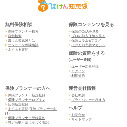
無料保険相談
保険コンテンツを見る
>
保険プランナー検索
>
保険のQ&Aを見る
>
店舗検索
>
プロの加入保険を見る
>
ほけん知恵袋とは
>
保険コラム&ブログ
>
オンライン保険相談
>
ほけん知恵袋マガジン
>
よくある質問
保険の質問をする
(ユーザー登録)
>
ユーザー新規登録
>
ログイン
>
利用規約
保険プランナーの方へ
運営会社情報
>
保険プランナー新規登録
>
会社概要
>
保険プランナーログイン
>
プライバシーの考え方
>
店舗新規登録
ヘルプ
>
よくある質問(保険プランナー向
け)
>
お問合せ
>
保険プランナー登録規約
>
サイトマップ
>
特定商取引法に基づく表記