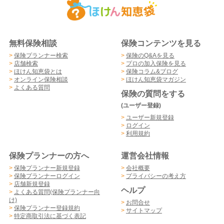
無料保険相談
保険コンテンツを見る
>
保険プランナー検索
>
保険のQ&Aを見る
>
店舗検索
>
プロの加入保険を見る
>
ほけん知恵袋とは
>
保険コラム&ブログ
>
オンライン保険相談
>
ほけん知恵袋マガジン
>
よくある質問
保険の質問をする
(ユーザー登録)
>
ユーザー新規登録
>
ログイン
>
利用規約
保険プランナーの方へ
運営会社情報
>
保険プランナー新規登録
>
会社概要
>
保険プランナーログイン
>
プライバシーの考え方
>
店舗新規登録
ヘルプ
>
よくある質問(保険プランナー向
け)
>
お問合せ
>
保険プランナー登録規約
>
サイトマップ
>
特定商取引法に基づく表記