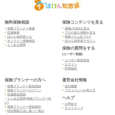
無料保険相談
保険コンテンツを見る
>
保険プランナー検索
>
保険のQ&Aを見る
>
店舗検索
>
プロの加入保険を見る
>
ほけん知恵袋とは
>
保険コラム&ブログ
>
オンライン保険相談
>
ほけん知恵袋マガジン
>
よくある質問
保険の質問をする
(ユーザー登録)
>
ユーザー新規登録
>
ログイン
>
利用規約
保険プランナーの方へ
運営会社情報
>
保険プランナー新規登録
>
会社概要
>
保険プランナーログイン
>
プライバシーの考え方
>
店舗新規登録
ヘルプ
>
よくある質問(保険プランナー向
け)
>
お問合せ
>
保険プランナー登録規約
>
サイトマップ
>
特定商取引法に基づく表記