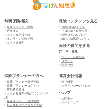
無料保険相談
保険コンテンツを見る
>
保険プランナー検索
>
保険のQ&Aを見る
>
店舗検索
>
プロの加入保険を見る
>
ほけん知恵袋とは
>
保険コラム&ブログ
>
オンライン保険相談
>
ほけん知恵袋マガジン
>
よくある質問
保険の質問をする
(ユーザー登録)
>
ユーザー新規登録
>
ログイン
>
利用規約
保険プランナーの方へ
運営会社情報
>
保険プランナー新規登録
>
会社概要
>
保険プランナーログイン
>
プライバシーの考え方
>
店舗新規登録
ヘルプ
>
よくある質問(保険プランナー向
け)
>
お問合せ
>
保険プランナー登録規約
>
サイトマップ
>
特定商取引法に基づく表記