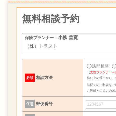
無料相談予約
小柳 善寛
保険プランナー：
（株）トラスト
訪問相談
【
女性プランナーへ
相談方法
必須
防犯上の理由から、
訪問でのご相談をご
ご理解とご協力のほ
郵便番号
任意