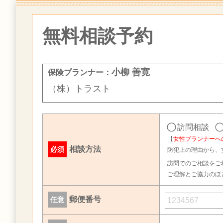
無料相談予約
小柳 善寛
保険プランナー：
（株）トラスト
訪問相談
【
女性プランナーへ
相談方法
必須
防犯上の理由から、
訪問でのご相談をご
ご理解とご協力のほ
郵便番号
任意