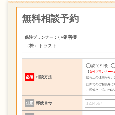
無料相談予約
小柳 善寛
保険プランナー：
（株）トラスト
訪問相談
【
女性プランナーへ
相談方法
必須
防犯上の理由から、
訪問でのご相談をご
ご理解とご協力のほ
郵便番号
任意