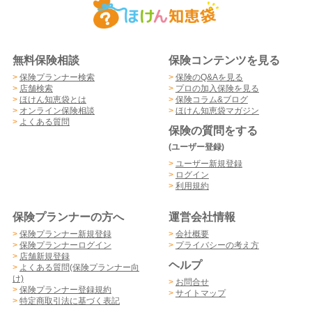
無料保険相談
保険コンテンツを見る
>
保険プランナー検索
>
保険のQ&Aを見る
>
店舗検索
>
プロの加入保険を見る
>
ほけん知恵袋とは
>
保険コラム&ブログ
>
オンライン保険相談
>
ほけん知恵袋マガジン
>
よくある質問
保険の質問をする
(ユーザー登録)
>
ユーザー新規登録
>
ログイン
>
利用規約
保険プランナーの方へ
運営会社情報
>
保険プランナー新規登録
>
会社概要
>
保険プランナーログイン
>
プライバシーの考え方
>
店舗新規登録
ヘルプ
>
よくある質問(保険プランナー向
け)
>
お問合せ
>
保険プランナー登録規約
>
サイトマップ
>
特定商取引法に基づく表記