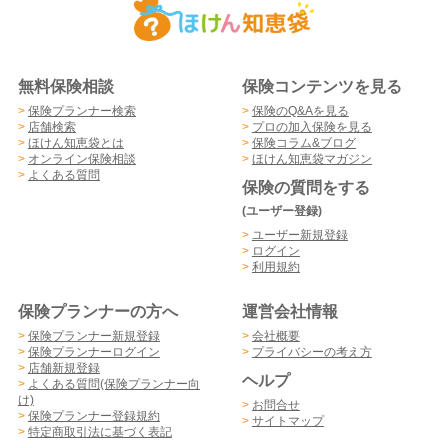
無料保険相談
保険コンテンツを見る
>
保険プランナー検索
>
保険のQ&Aを見る
>
店舗検索
>
プロの加入保険を見る
>
ほけん知恵袋とは
>
保険コラム&ブログ
>
オンライン保険相談
>
ほけん知恵袋マガジン
>
よくある質問
保険の質問をする
(ユーザー登録)
>
ユーザー新規登録
>
ログイン
>
利用規約
保険プランナーの方へ
運営会社情報
>
保険プランナー新規登録
>
会社概要
>
保険プランナーログイン
>
プライバシーの考え方
>
店舗新規登録
ヘルプ
>
よくある質問(保険プランナー向
け)
>
お問合せ
>
保険プランナー登録規約
>
サイトマップ
>
特定商取引法に基づく表記