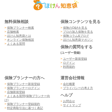
無料保険相談
保険コンテンツを見る
>
保険プランナー検索
>
保険のQ&Aを見る
>
店舗検索
>
プロの加入保険を見る
>
ほけん知恵袋とは
>
保険コラム&ブログ
>
オンライン保険相談
>
ほけん知恵袋マガジン
>
よくある質問
保険の質問をする
(ユーザー登録)
>
ユーザー新規登録
>
ログイン
>
利用規約
保険プランナーの方へ
運営会社情報
>
保険プランナー新規登録
>
会社概要
>
保険プランナーログイン
>
プライバシーの考え方
>
店舗新規登録
ヘルプ
>
よくある質問(保険プランナー向
け)
>
お問合せ
>
保険プランナー登録規約
>
サイトマップ
>
特定商取引法に基づく表記