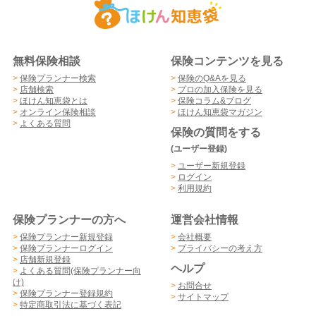
無料保険相談
保険コンテンツを見る
>
保険プランナー検索
>
保険のQ&Aを見る
>
店舗検索
>
プロの加入保険を見る
>
ほけん知恵袋とは
>
保険コラム&ブログ
>
オンライン保険相談
>
ほけん知恵袋マガジン
>
よくある質問
保険の質問をする
(ユーザー登録)
>
ユーザー新規登録
>
ログイン
>
利用規約
保険プランナーの方へ
運営会社情報
>
保険プランナー新規登録
>
会社概要
>
保険プランナーログイン
>
プライバシーの考え方
>
店舗新規登録
ヘルプ
>
よくある質問(保険プランナー向
け)
>
お問合せ
>
保険プランナー登録規約
>
サイトマップ
>
特定商取引法に基づく表記