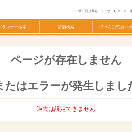
ユーザー新規登録
ユーザーログイン
プランナー検索
店舗検索
ほけん知恵袋マ
ページが存在しません
またはエラーが発生しまし
過去は設定できません