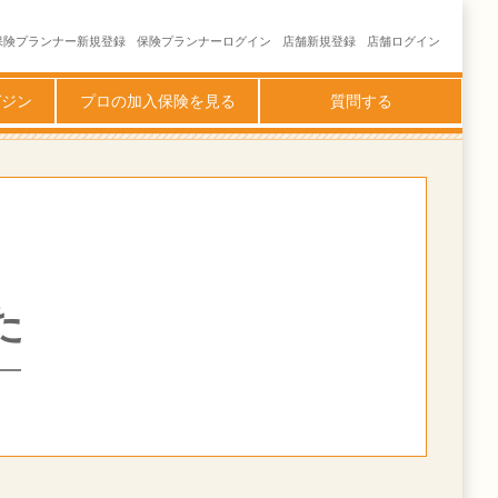
保険プランナー新規登録
保険プランナーログイン
店舗新規登録
店舗ログイン
ガジン
プロの加入保険を見る
質問する
た