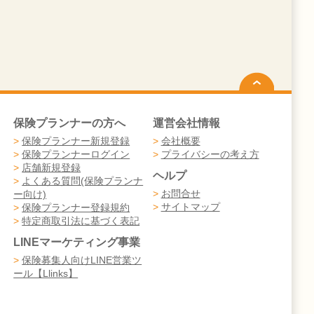
保険プランナーの方へ
運営会社情報
>
保険プランナー新規登録
>
会社概要
>
保険プランナーログイン
>
プライバシーの考え方
>
店舗新規登録
ヘルプ
>
よくある質問(保険プランナ
>
お問合せ
ー向け)
>
サイトマップ
>
保険プランナー登録規約
>
特定商取引法に基づく表記
LINEマーケティング事業
>
保険募集人向けLINE営業ツ
ール【Llinks】