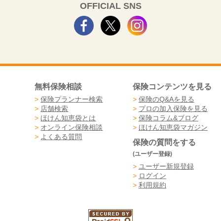
OFFICIAL SNS
無料保険相談
保険コンテンツを見る
>
保険プランナー検索
>
保険のQ&Aを見る
>
店舗検索
>
プロの加入保険を見る
>
ほけん知恵袋とは
>
保険コラム&ブログ
>
オンライン保険相談
>
ほけん知恵袋マガジン
>
よくある質問
保険の質問をする
(ユーザー登録)
>
ユーザー新規登録
>
ログイン
>
利用規約