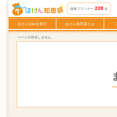
ページが存在しません | ほけん知恵袋
228
保険プランナー
名
ほけんQ&Aを探す
ほけん知恵袋とは
ページが存在しません