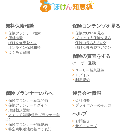
無料保険相談
保険コンテンツを見る
>
保険プランナー検索
>
保険のQ&Aを見る
>
店舗検索
>
プロの加入保険を見る
>
ほけん知恵袋とは
>
保険コラム&ブログ
>
オンライン保険相談
>
ほけん知恵袋マガジン
>
よくある質問
保険の質問をする
(ユーザー登録)
>
ユーザー新規登録
>
ログイン
>
利用規約
保険プランナーの方へ
運営会社情報
>
保険プランナー新規登録
>
会社概要
>
保険プランナーログイン
>
プライバシーの考え方
>
店舗新規登録
ヘルプ
>
よくある質問(保険プランナー向
け)
>
お問合せ
>
保険プランナー登録規約
>
サイトマップ
>
特定商取引法に基づく表記