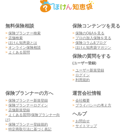
無料保険相談
保険コンテンツを見る
>
保険プランナー検索
>
保険のQ&Aを見る
>
店舗検索
>
プロの加入保険を見る
>
ほけん知恵袋とは
>
保険コラム&ブログ
>
オンライン保険相談
>
ほけん知恵袋マガジン
>
よくある質問
保険の質問をする
(ユーザー登録)
>
ユーザー新規登録
>
ログイン
>
利用規約
保険プランナーの方へ
運営会社情報
>
保険プランナー新規登録
>
会社概要
>
保険プランナーログイン
>
プライバシーの考え方
>
店舗新規登録
ヘルプ
>
よくある質問(保険プランナー向
け)
>
お問合せ
>
保険プランナー登録規約
>
サイトマップ
>
特定商取引法に基づく表記