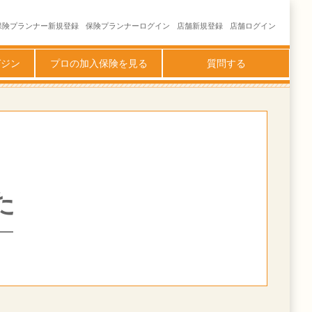
保険プランナー新規登録
保険プランナーログイン
店舗新規登録
店舗ログイン
ガジン
プロの加入保険を見る
質問する
た