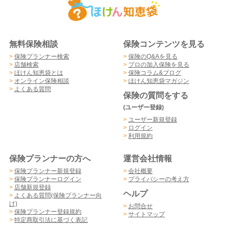
無料保険相談
保険コンテンツを見る
>
保険プランナー検索
>
保険のQ&Aを見る
>
店舗検索
>
プロの加入保険を見る
>
ほけん知恵袋とは
>
保険コラム&ブログ
>
オンライン保険相談
>
ほけん知恵袋マガジン
>
よくある質問
保険の質問をする
(ユーザー登録)
>
ユーザー新規登録
>
ログイン
>
利用規約
保険プランナーの方へ
運営会社情報
>
保険プランナー新規登録
>
会社概要
>
保険プランナーログイン
>
プライバシーの考え方
>
店舗新規登録
ヘルプ
>
よくある質問(保険プランナー向
け)
>
お問合せ
>
保険プランナー登録規約
>
サイトマップ
>
特定商取引法に基づく表記