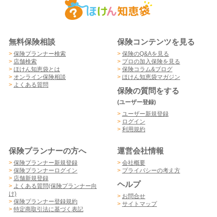
無料保険相談
保険コンテンツを見る
>
保険プランナー検索
>
保険のQ&Aを見る
>
店舗検索
>
プロの加入保険を見る
>
ほけん知恵袋とは
>
保険コラム&ブログ
>
オンライン保険相談
>
ほけん知恵袋マガジン
>
よくある質問
保険の質問をする
(ユーザー登録)
>
ユーザー新規登録
>
ログイン
>
利用規約
保険プランナーの方へ
運営会社情報
>
保険プランナー新規登録
>
会社概要
>
保険プランナーログイン
>
プライバシーの考え方
>
店舗新規登録
ヘルプ
>
よくある質問(保険プランナー向
け)
>
お問合せ
>
保険プランナー登録規約
>
サイトマップ
>
特定商取引法に基づく表記