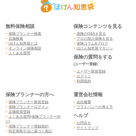
無料保険相談
保険コンテンツを見る
>
保険プランナー検索
>
保険のQ&Aを見る
>
店舗検索
>
プロの加入保険を見る
>
ほけん知恵袋とは
>
保険コラム&ブログ
>
オンライン保険相談
>
ほけん知恵袋マガジン
>
よくある質問
保険の質問をする
(ユーザー登録)
>
ユーザー新規登録
>
ログイン
>
利用規約
保険プランナーの方へ
運営会社情報
>
保険プランナー新規登録
>
会社概要
>
保険プランナーログイン
>
プライバシーの考え方
>
店舗新規登録
ヘルプ
>
よくある質問(保険プランナー向
け)
>
お問合せ
>
保険プランナー登録規約
>
サイトマップ
>
特定商取引法に基づく表記