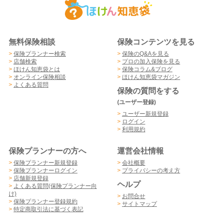
無料保険相談
保険コンテンツを見る
>
保険プランナー検索
>
保険のQ&Aを見る
>
店舗検索
>
プロの加入保険を見る
>
ほけん知恵袋とは
>
保険コラム&ブログ
>
オンライン保険相談
>
ほけん知恵袋マガジン
>
よくある質問
保険の質問をする
(ユーザー登録)
>
ユーザー新規登録
>
ログイン
>
利用規約
保険プランナーの方へ
運営会社情報
>
保険プランナー新規登録
>
会社概要
>
保険プランナーログイン
>
プライバシーの考え方
>
店舗新規登録
ヘルプ
>
よくある質問(保険プランナー向
け)
>
お問合せ
>
保険プランナー登録規約
>
サイトマップ
>
特定商取引法に基づく表記