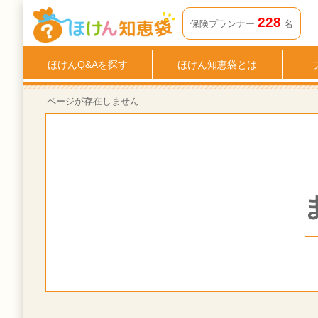
ページが存在しません | ほけん知恵袋
228
保険プランナー
名
ほけんQ&Aを探す
ほけん知恵袋とは
ページが存在しません