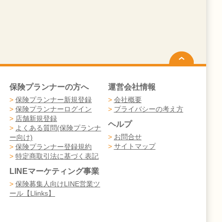
保険プランナーの方へ
運営会社情報
>
保険プランナー新規登録
>
会社概要
>
保険プランナーログイン
>
プライバシーの考え方
>
店舗新規登録
ヘルプ
>
よくある質問(保険プランナ
>
お問合せ
ー向け)
>
サイトマップ
>
保険プランナー登録規約
>
特定商取引法に基づく表記
LINEマーケティング事業
>
保険募集人向けLINE営業ツ
ール【Llinks】