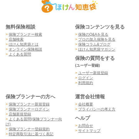
無料保険相談
保険コンテンツを見る
>
保険プランナー検索
>
保険のQ&Aを見る
>
店舗検索
>
プロの加入保険を見る
>
ほけん知恵袋とは
>
保険コラム&ブログ
>
オンライン保険相談
>
ほけん知恵袋マガジン
>
よくある質問
保険の質問をする
(ユーザー登録)
>
ユーザー新規登録
>
ログイン
>
利用規約
保険プランナーの方へ
運営会社情報
>
保険プランナー新規登録
>
会社概要
>
保険プランナーログイン
>
プライバシーの考え方
>
店舗新規登録
ヘルプ
>
よくある質問(保険プランナー向
け)
>
お問合せ
>
保険プランナー登録規約
>
サイトマップ
>
特定商取引法に基づく表記