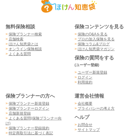
無料保険相談
保険コンテンツを見る
>
保険プランナー検索
>
保険のQ&Aを見る
>
店舗検索
>
プロの加入保険を見る
>
ほけん知恵袋とは
>
保険コラム&ブログ
>
オンライン保険相談
>
ほけん知恵袋マガジン
>
よくある質問
保険の質問をする
(ユーザー登録)
>
ユーザー新規登録
>
ログイン
>
利用規約
保険プランナーの方へ
運営会社情報
>
保険プランナー新規登録
>
会社概要
>
保険プランナーログイン
>
プライバシーの考え方
>
店舗新規登録
ヘルプ
>
よくある質問(保険プランナー向
け)
>
お問合せ
>
保険プランナー登録規約
>
サイトマップ
>
特定商取引法に基づく表記