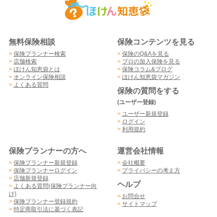
無料保険相談
保険コンテンツを見る
>
保険プランナー検索
>
保険のQ&Aを見る
>
店舗検索
>
プロの加入保険を見る
>
ほけん知恵袋とは
>
保険コラム&ブログ
>
オンライン保険相談
>
ほけん知恵袋マガジン
>
よくある質問
保険の質問をする
(ユーザー登録)
>
ユーザー新規登録
>
ログイン
>
利用規約
保険プランナーの方へ
運営会社情報
>
保険プランナー新規登録
>
会社概要
>
保険プランナーログイン
>
プライバシーの考え方
>
店舗新規登録
ヘルプ
>
よくある質問(保険プランナー向
け)
>
お問合せ
>
保険プランナー登録規約
>
サイトマップ
>
特定商取引法に基づく表記