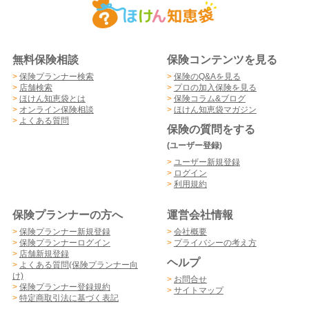
無料保険相談
保険コンテンツを見る
>
保険プランナー検索
>
保険のQ&Aを見る
>
店舗検索
>
プロの加入保険を見る
>
ほけん知恵袋とは
>
保険コラム&ブログ
>
オンライン保険相談
>
ほけん知恵袋マガジン
>
よくある質問
保険の質問をする
(ユーザー登録)
>
ユーザー新規登録
>
ログイン
>
利用規約
保険プランナーの方へ
運営会社情報
>
保険プランナー新規登録
>
会社概要
>
保険プランナーログイン
>
プライバシーの考え方
>
店舗新規登録
ヘルプ
>
よくある質問(保険プランナー向
け)
>
お問合せ
>
保険プランナー登録規約
>
サイトマップ
>
特定商取引法に基づく表記