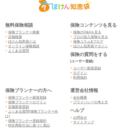
無料保険相談
保険コンテンツを見る
>
保険プランナー検索
>
保険のQ&Aを見る
>
店舗検索
>
プロの加入保険を見る
>
ほけん知恵袋とは
>
保険コラム&ブログ
>
オンライン保険相談
>
ほけん知恵袋マガジン
>
よくある質問
保険の質問をする
(ユーザー登録)
>
ユーザー新規登録
>
ログイン
>
利用規約
保険プランナーの方へ
運営会社情報
>
保険プランナー新規登録
>
会社概要
>
保険プランナーログイン
>
プライバシーの考え方
>
店舗新規登録
ヘルプ
>
よくある質問(保険プランナー向
け)
>
お問合せ
>
保険プランナー登録規約
>
サイトマップ
>
特定商取引法に基づく表記