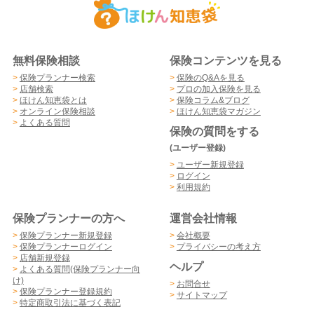
無料保険相談
保険コンテンツを見る
>
保険プランナー検索
>
保険のQ&Aを見る
>
店舗検索
>
プロの加入保険を見る
>
ほけん知恵袋とは
>
保険コラム&ブログ
>
オンライン保険相談
>
ほけん知恵袋マガジン
>
よくある質問
保険の質問をする
(ユーザー登録)
>
ユーザー新規登録
>
ログイン
>
利用規約
保険プランナーの方へ
運営会社情報
>
保険プランナー新規登録
>
会社概要
>
保険プランナーログイン
>
プライバシーの考え方
>
店舗新規登録
ヘルプ
>
よくある質問(保険プランナー向
け)
>
お問合せ
>
保険プランナー登録規約
>
サイトマップ
>
特定商取引法に基づく表記