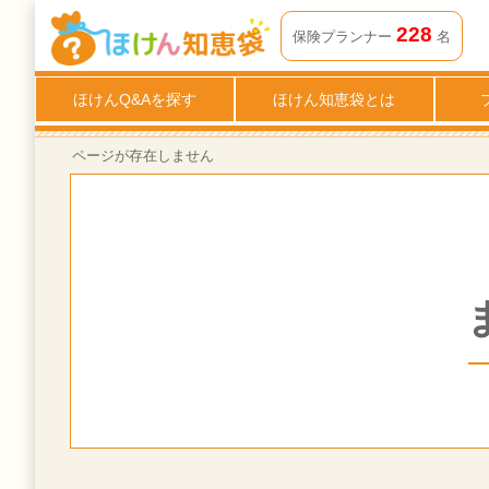
ページが存在しません | ほけん知恵袋
228
保険プランナー
名
ほけんQ&Aを探す
ほけん知恵袋とは
ページが存在しません