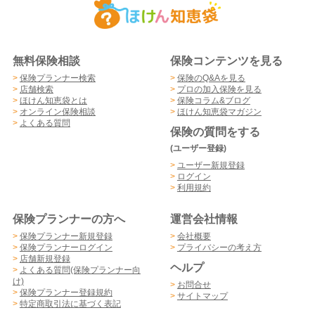
無料保険相談
保険コンテンツを見る
>
保険プランナー検索
>
保険のQ&Aを見る
>
店舗検索
>
プロの加入保険を見る
>
ほけん知恵袋とは
>
保険コラム&ブログ
>
オンライン保険相談
>
ほけん知恵袋マガジン
>
よくある質問
保険の質問をする
(ユーザー登録)
>
ユーザー新規登録
>
ログイン
>
利用規約
保険プランナーの方へ
運営会社情報
>
保険プランナー新規登録
>
会社概要
>
保険プランナーログイン
>
プライバシーの考え方
>
店舗新規登録
ヘルプ
>
よくある質問(保険プランナー向
け)
>
お問合せ
>
保険プランナー登録規約
>
サイトマップ
>
特定商取引法に基づく表記