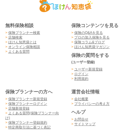
無料保険相談
保険コンテンツを見る
>
保険プランナー検索
>
保険のQ&Aを見る
>
店舗検索
>
プロの加入保険を見る
>
ほけん知恵袋とは
>
保険コラム&ブログ
>
オンライン保険相談
>
ほけん知恵袋マガジン
>
よくある質問
保険の質問をする
(ユーザー登録)
>
ユーザー新規登録
>
ログイン
>
利用規約
保険プランナーの方へ
運営会社情報
>
保険プランナー新規登録
>
会社概要
>
保険プランナーログイン
>
プライバシーの考え方
>
店舗新規登録
ヘルプ
>
よくある質問(保険プランナー向
け)
>
お問合せ
>
保険プランナー登録規約
>
サイトマップ
>
特定商取引法に基づく表記