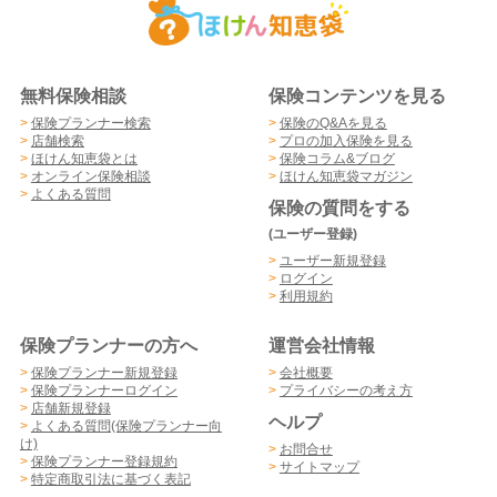
無料保険相談
保険コンテンツを見る
>
保険プランナー検索
>
保険のQ&Aを見る
>
店舗検索
>
プロの加入保険を見る
>
ほけん知恵袋とは
>
保険コラム&ブログ
>
オンライン保険相談
>
ほけん知恵袋マガジン
>
よくある質問
保険の質問をする
(ユーザー登録)
>
ユーザー新規登録
>
ログイン
>
利用規約
保険プランナーの方へ
運営会社情報
>
保険プランナー新規登録
>
会社概要
>
保険プランナーログイン
>
プライバシーの考え方
>
店舗新規登録
ヘルプ
>
よくある質問(保険プランナー向
け)
>
お問合せ
>
保険プランナー登録規約
>
サイトマップ
>
特定商取引法に基づく表記