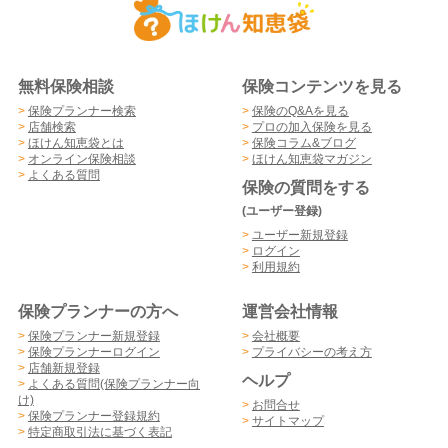
無料保険相談
保険コンテンツを見る
>
保険プランナー検索
>
保険のQ&Aを見る
>
店舗検索
>
プロの加入保険を見る
>
ほけん知恵袋とは
>
保険コラム&ブログ
>
オンライン保険相談
>
ほけん知恵袋マガジン
>
よくある質問
保険の質問をする
(ユーザー登録)
>
ユーザー新規登録
>
ログイン
>
利用規約
保険プランナーの方へ
運営会社情報
>
保険プランナー新規登録
>
会社概要
>
保険プランナーログイン
>
プライバシーの考え方
>
店舗新規登録
ヘルプ
>
よくある質問(保険プランナー向
け)
>
お問合せ
>
保険プランナー登録規約
>
サイトマップ
>
特定商取引法に基づく表記