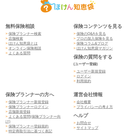
無料保険相談
保険コンテンツを見る
>
保険プランナー検索
>
保険のQ&Aを見る
>
店舗検索
>
プロの加入保険を見る
>
ほけん知恵袋とは
>
保険コラム&ブログ
>
オンライン保険相談
>
ほけん知恵袋マガジン
>
よくある質問
保険の質問をする
(ユーザー登録)
>
ユーザー新規登録
>
ログイン
>
利用規約
保険プランナーの方へ
運営会社情報
>
保険プランナー新規登録
>
会社概要
>
保険プランナーログイン
>
プライバシーの考え方
>
店舗新規登録
ヘルプ
>
よくある質問(保険プランナー向
け)
>
お問合せ
>
保険プランナー登録規約
>
サイトマップ
>
特定商取引法に基づく表記