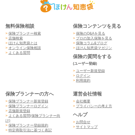
無料保険相談
保険コンテンツを見る
>
保険プランナー検索
>
保険のQ&Aを見る
>
店舗検索
>
プロの加入保険を見る
>
ほけん知恵袋とは
>
保険コラム&ブログ
>
オンライン保険相談
>
ほけん知恵袋マガジン
>
よくある質問
保険の質問をする
(ユーザー登録)
>
ユーザー新規登録
>
ログイン
>
利用規約
保険プランナーの方へ
運営会社情報
>
保険プランナー新規登録
>
会社概要
>
保険プランナーログイン
>
プライバシーの考え方
>
店舗新規登録
ヘルプ
>
よくある質問(保険プランナー向
け)
>
お問合せ
>
保険プランナー登録規約
>
サイトマップ
>
特定商取引法に基づく表記