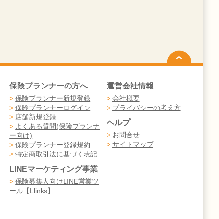
保険プランナーの方へ
運営会社情報
>
保険プランナー新規登録
>
会社概要
>
保険プランナーログイン
>
プライバシーの考え方
>
店舗新規登録
ヘルプ
>
よくある質問(保険プランナ
>
お問合せ
ー向け)
>
サイトマップ
>
保険プランナー登録規約
>
特定商取引法に基づく表記
LINEマーケティング事業
>
保険募集人向けLINE営業ツ
ール【Llinks】