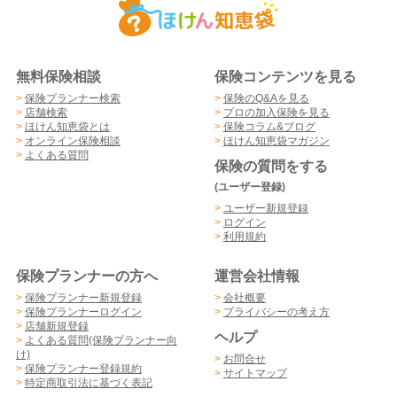
無料保険相談
保険コンテンツを見る
>
保険プランナー検索
>
保険のQ&Aを見る
>
店舗検索
>
プロの加入保険を見る
>
ほけん知恵袋とは
>
保険コラム&ブログ
>
オンライン保険相談
>
ほけん知恵袋マガジン
>
よくある質問
保険の質問をする
(ユーザー登録)
>
ユーザー新規登録
>
ログイン
>
利用規約
保険プランナーの方へ
運営会社情報
>
保険プランナー新規登録
>
会社概要
>
保険プランナーログイン
>
プライバシーの考え方
>
店舗新規登録
ヘルプ
>
よくある質問(保険プランナー向
け)
>
お問合せ
>
保険プランナー登録規約
>
サイトマップ
>
特定商取引法に基づく表記