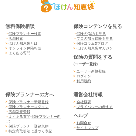
無料保険相談
保険コンテンツを見る
>
保険プランナー検索
>
保険のQ&Aを見る
>
店舗検索
>
プロの加入保険を見る
>
ほけん知恵袋とは
>
保険コラム&ブログ
>
オンライン保険相談
>
ほけん知恵袋マガジン
>
よくある質問
保険の質問をする
(ユーザー登録)
>
ユーザー新規登録
>
ログイン
>
利用規約
保険プランナーの方へ
運営会社情報
>
保険プランナー新規登録
>
会社概要
>
保険プランナーログイン
>
プライバシーの考え方
>
店舗新規登録
ヘルプ
>
よくある質問(保険プランナー向
け)
>
お問合せ
>
保険プランナー登録規約
>
サイトマップ
>
特定商取引法に基づく表記