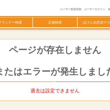
ユーザー新規登録
ユーザーログイン
プランナー検索
店舗検索
ほけん知恵袋マ
ページが存在しません
またはエラーが発生しまし
過去は設定できません