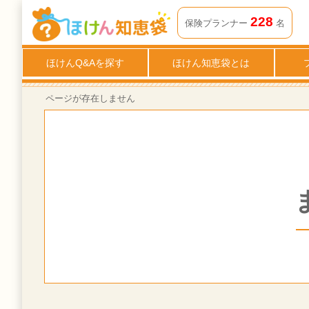
ページが存在しません | ほけん知恵袋
228
保険プランナー
名
ほけんQ&Aを探す
ほけん知恵袋とは
ページが存在しません