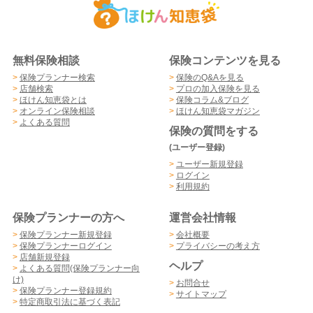
無料保険相談
保険コンテンツを見る
>
保険プランナー検索
>
保険のQ&Aを見る
>
店舗検索
>
プロの加入保険を見る
>
ほけん知恵袋とは
>
保険コラム&ブログ
>
オンライン保険相談
>
ほけん知恵袋マガジン
>
よくある質問
保険の質問をする
(ユーザー登録)
>
ユーザー新規登録
>
ログイン
>
利用規約
保険プランナーの方へ
運営会社情報
>
保険プランナー新規登録
>
会社概要
>
保険プランナーログイン
>
プライバシーの考え方
>
店舗新規登録
ヘルプ
>
よくある質問(保険プランナー向
け)
>
お問合せ
>
保険プランナー登録規約
>
サイトマップ
>
特定商取引法に基づく表記