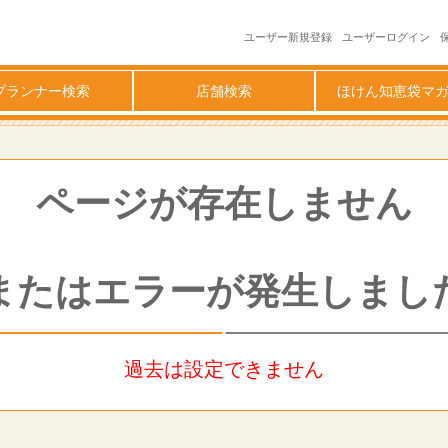
ユーザー新規登録
ユーザーログイン
プランナー検索
店舗検索
ほけん知恵袋マ
ページが存在しません
またはエラーが発生しまし
過去は設定できません