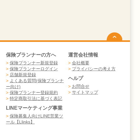
保険プランナーの方へ
運営会社情報
>
保険プランナー新規登録
>
会社概要
>
保険プランナーログイン
>
プライバシーの考え方
>
店舗新規登録
ヘルプ
>
よくある質問(保険プランナ
>
お問合せ
ー向け)
>
サイトマップ
>
保険プランナー登録規約
>
特定商取引法に基づく表記
LINEマーケティング事業
>
保険募集人向けLINE営業ツ
ール【Llinks】