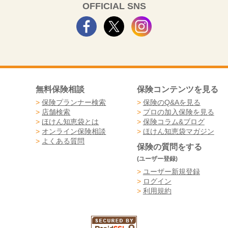
OFFICIAL SNS
無料保険相談
保険コンテンツを見る
>
保険プランナー検索
>
保険のQ&Aを見る
>
店舗検索
>
プロの加入保険を見る
>
ほけん知恵袋とは
>
保険コラム&ブログ
>
オンライン保険相談
>
ほけん知恵袋マガジン
>
よくある質問
保険の質問をする
(ユーザー登録)
>
ユーザー新規登録
>
ログイン
>
利用規約