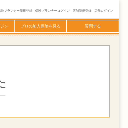
保険プランナー新規登録
保険プランナーログイン
店舗新規登録
店舗ログイン
ガジン
プロの加入保険を見る
質問する
た