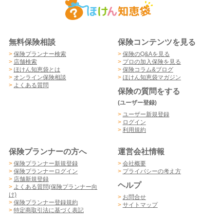
無料保険相談
保険コンテンツを見る
>
保険プランナー検索
>
保険のQ&Aを見る
>
店舗検索
>
プロの加入保険を見る
>
ほけん知恵袋とは
>
保険コラム&ブログ
>
オンライン保険相談
>
ほけん知恵袋マガジン
>
よくある質問
保険の質問をする
(ユーザー登録)
>
ユーザー新規登録
>
ログイン
>
利用規約
保険プランナーの方へ
運営会社情報
>
保険プランナー新規登録
>
会社概要
>
保険プランナーログイン
>
プライバシーの考え方
>
店舗新規登録
ヘルプ
>
よくある質問(保険プランナー向
け)
>
お問合せ
>
保険プランナー登録規約
>
サイトマップ
>
特定商取引法に基づく表記