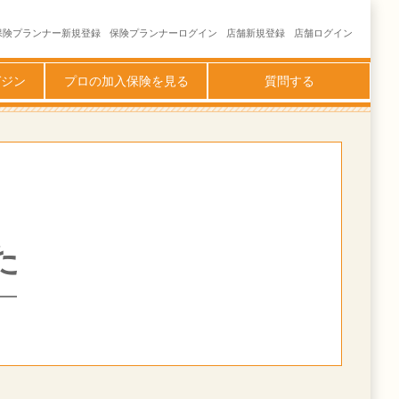
保険プランナー新規登録
保険プランナーログイン
店舗新規登録
店舗ログイン
ガジン
プロの加入保険を見る
質問する
た