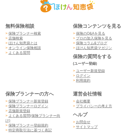
無料保険相談
保険コンテンツを見る
>
保険プランナー検索
>
保険のQ&Aを見る
>
店舗検索
>
プロの加入保険を見る
>
ほけん知恵袋とは
>
保険コラム&ブログ
>
オンライン保険相談
>
ほけん知恵袋マガジン
>
よくある質問
保険の質問をする
(ユーザー登録)
>
ユーザー新規登録
>
ログイン
>
利用規約
保険プランナーの方へ
運営会社情報
>
保険プランナー新規登録
>
会社概要
>
保険プランナーログイン
>
プライバシーの考え方
>
店舗新規登録
ヘルプ
>
よくある質問(保険プランナー向
け)
>
お問合せ
>
保険プランナー登録規約
>
サイトマップ
>
特定商取引法に基づく表記