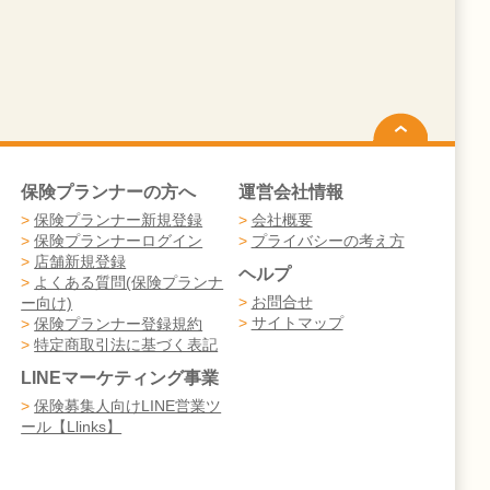
保険プランナーの方へ
運営会社情報
>
保険プランナー新規登録
>
会社概要
>
保険プランナーログイン
>
プライバシーの考え方
>
店舗新規登録
ヘルプ
>
よくある質問(保険プランナ
>
お問合せ
ー向け)
>
サイトマップ
>
保険プランナー登録規約
>
特定商取引法に基づく表記
LINEマーケティング事業
>
保険募集人向けLINE営業ツ
ール【Llinks】