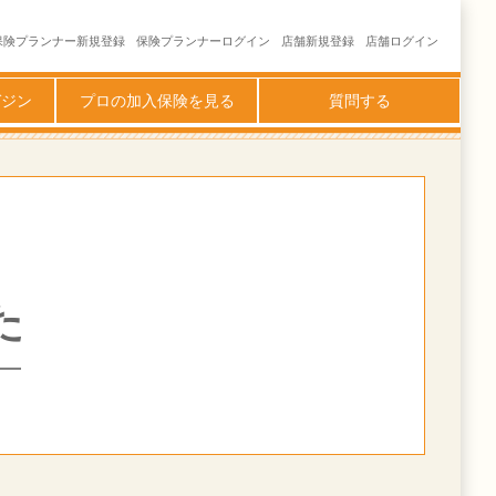
保険プランナー新規登録
保険プランナーログイン
店舗新規登録
店舗ログイン
ガジン
プロの加入保険を見る
質問する
た