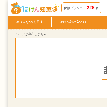
ページが存在しません | ほけん知恵袋
228
保険プランナー
名
ほけんQ&Aを探す
ほけん知恵袋とは
ページが存在しません