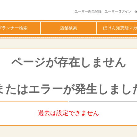
ユーザー新規登録
ユーザーログイン
プランナー検索
店舗検索
ほけん知恵袋マ
ページが存在しません
またはエラーが発生しまし
過去は設定できません