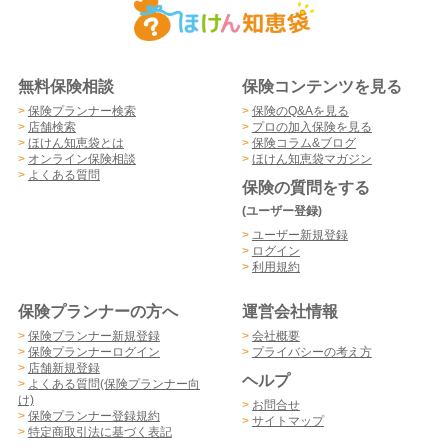
無料保険相談
保険コンテンツを見る
>
保険プランナー検索
>
保険のQ&Aを見る
>
店舗検索
>
プロの加入保険を見る
>
ほけん知恵袋とは
>
保険コラム&ブログ
>
オンライン保険相談
>
ほけん知恵袋マガジン
>
よくある質問
保険の質問をする
(ユーザー登録)
>
ユーザー新規登録
>
ログイン
>
利用規約
保険プランナーの方へ
運営会社情報
>
保険プランナー新規登録
>
会社概要
>
保険プランナーログイン
>
プライバシーの考え方
>
店舗新規登録
ヘルプ
>
よくある質問(保険プランナー向
け)
>
お問合せ
>
保険プランナー登録規約
>
サイトマップ
>
特定商取引法に基づく表記