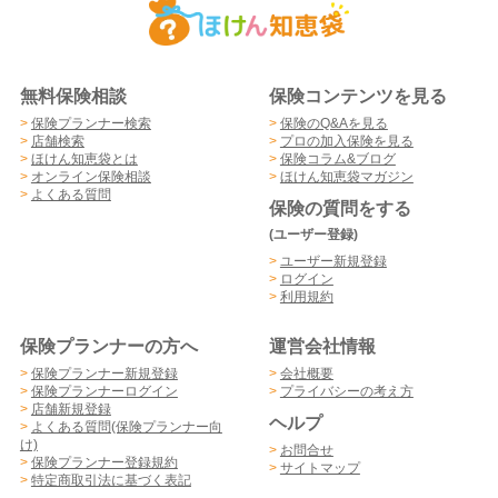
無料保険相談
保険コンテンツを見る
>
保険プランナー検索
>
保険のQ&Aを見る
>
店舗検索
>
プロの加入保険を見る
>
ほけん知恵袋とは
>
保険コラム&ブログ
>
オンライン保険相談
>
ほけん知恵袋マガジン
>
よくある質問
保険の質問をする
(ユーザー登録)
>
ユーザー新規登録
>
ログイン
>
利用規約
保険プランナーの方へ
運営会社情報
>
保険プランナー新規登録
>
会社概要
>
保険プランナーログイン
>
プライバシーの考え方
>
店舗新規登録
ヘルプ
>
よくある質問(保険プランナー向
け)
>
お問合せ
>
保険プランナー登録規約
>
サイトマップ
>
特定商取引法に基づく表記