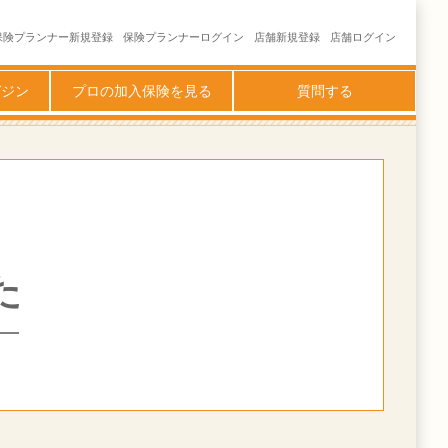
保険プランナー新規登録
保険プランナーログイン
店舗新規登録
店舗ログイン
ガジン
プロの加入保険を見る
質問する
た