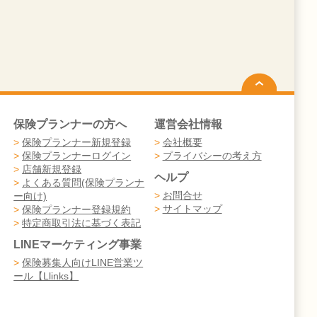
保険プランナーの方へ
運営会社情報
>
保険プランナー新規登録
>
会社概要
>
保険プランナーログイン
>
プライバシーの考え方
>
店舗新規登録
ヘルプ
>
よくある質問(保険プランナ
>
お問合せ
ー向け)
>
サイトマップ
>
保険プランナー登録規約
>
特定商取引法に基づく表記
LINEマーケティング事業
>
保険募集人向けLINE営業ツ
ール【Llinks】