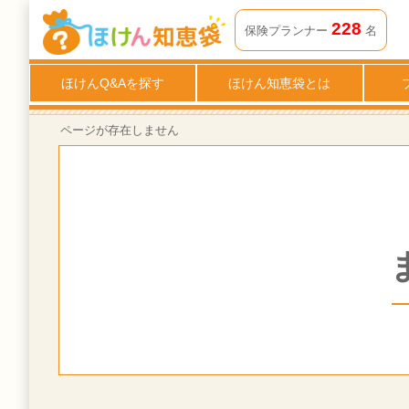
ページが存在しません | ほけん知恵袋
228
保険プランナー
名
ほけんQ&Aを探す
ほけん知恵袋とは
ページが存在しません