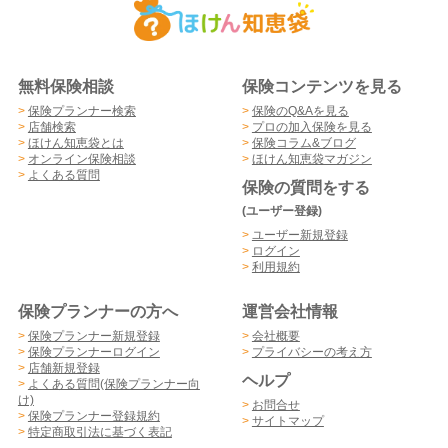
無料保険相談
保険コンテンツを見る
>
保険プランナー検索
>
保険のQ&Aを見る
>
店舗検索
>
プロの加入保険を見る
>
ほけん知恵袋とは
>
保険コラム&ブログ
>
オンライン保険相談
>
ほけん知恵袋マガジン
>
よくある質問
保険の質問をする
(ユーザー登録)
>
ユーザー新規登録
>
ログイン
>
利用規約
保険プランナーの方へ
運営会社情報
>
保険プランナー新規登録
>
会社概要
>
保険プランナーログイン
>
プライバシーの考え方
>
店舗新規登録
ヘルプ
>
よくある質問(保険プランナー向
け)
>
お問合せ
>
保険プランナー登録規約
>
サイトマップ
>
特定商取引法に基づく表記