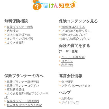
無料保険相談
保険コンテンツを見る
>
保険プランナー検索
>
保険のQ&Aを見る
>
店舗検索
>
プロの加入保険を見る
>
ほけん知恵袋とは
>
保険コラム&ブログ
>
オンライン保険相談
>
ほけん知恵袋マガジン
>
よくある質問
保険の質問をする
(ユーザー登録)
>
ユーザー新規登録
>
ログイン
>
利用規約
保険プランナーの方へ
運営会社情報
>
保険プランナー新規登録
>
会社概要
>
保険プランナーログイン
>
プライバシーの考え方
>
店舗新規登録
ヘルプ
>
よくある質問(保険プランナー向
け)
>
お問合せ
>
保険プランナー登録規約
>
サイトマップ
>
特定商取引法に基づく表記