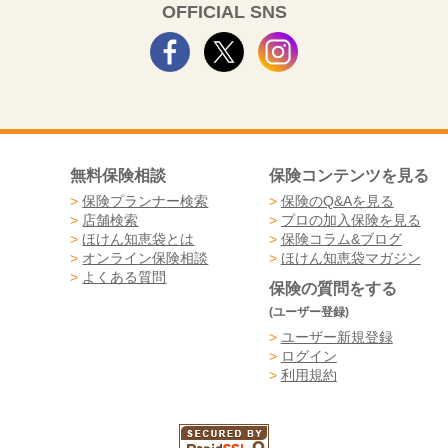
OFFICIAL SNS
無料保険相談
保険コンテンツを見る
>
保険プランナー検索
>
保険のQ&Aを見る
>
店舗検索
>
プロの加入保険を見る
>
ほけん知恵袋とは
>
保険コラム&ブログ
>
オンライン保険相談
>
ほけん知恵袋マガジン
>
よくある質問
保険の質問をする
(ユーザー登録)
>
ユーザー新規登録
>
ログイン
>
利用規約