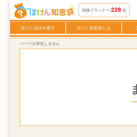
ページが存在しません | ほけん知恵袋
228
保険プランナー
名
ほけんQ&Aを探す
ほけん知恵袋とは
ページが存在しません